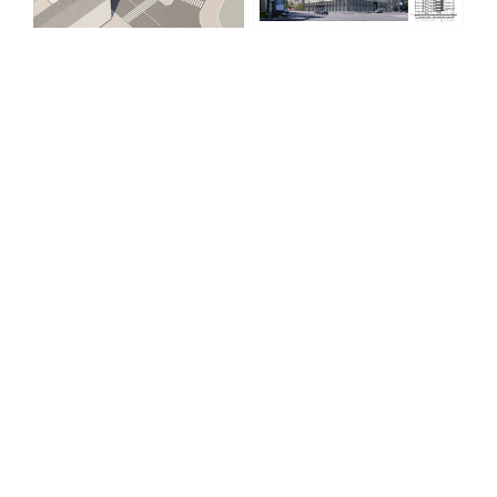
Кингисеппе
Современный торговый комплекс в центре города
Кингисепп