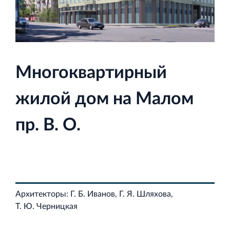
Строительная система ROSSTRO‐VELOX
Многоквартирный
Несъёмная опалубка из щепоцементных плит
жилой дом на Малом
пр. В. О.
Научно‐исследовательский институт
ЛЕННИИПРОЕКТ
Проектный институт по жилищно‐гражданскому
строительству
Архитекторы: Г. Б. Иванов, Г. Я. Шляхова,
Т. Ю. Черницкая