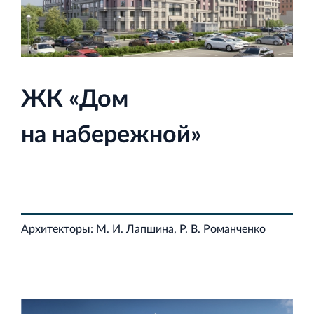
Строительная система ROSSTRO‐VELOX
ЖК «Дом
Несъёмная опалубка из щепоцементных плит
на набережной»
Научно‐исследовательский институт
ЛЕННИИПРОЕКТ
Архитекторы: М. И. Лапшина, Р. В. Романченко
Проектный институт по жилищно‐гражданскому
строительству