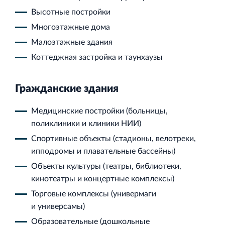
Высотные постройки
Многоэтажные дома
Торговый комплекс НОРД в Кингисеппе
Малоэтажные здания
Современный торговый комплекс в центре города
Коттеджная застройка и таунхаузы
Кингисепп
Гражданские здания
Медицинские постройки (больницы,
поликлиники и клиники НИИ)
Испытательный комплекс ПКТИ
Спортивные объекты (стадионы, велотреки,
Многофункцинальный испытательный комплекс
ипподромы и плавательные бассейны)
Объекты культуры (театры, библиотеки,
кинотеатры и концертные комплексы)
Торговые комплексы (универмаги
и универсамы)
Торгово-развлекательный центр Вернисаж в
Образовательные (дошкольные