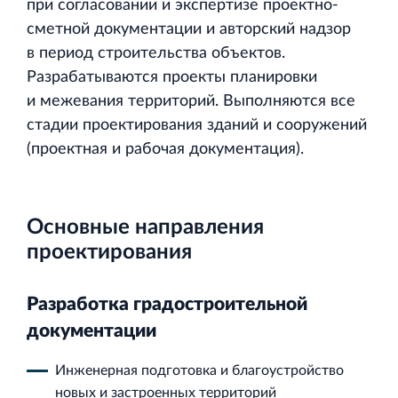
при согласовании и экспертизе проектно‐
сметной документации и авторский надзор
в период строительства объектов.
Разрабатываются проекты планировки
и межевания территорий. Выполняются все
Строительная система ROSSTRO‐VELOX
стадии проектирования зданий и сооружений
Несъёмная опалубка из щепоцементных плит
(проектная и рабочая документация).
Основные направления
проектирования
Научно‐исследовательский институт
ЛЕННИИПРОЕКТ
Разработка градостроительной
Проектный институт по жилищно‐гражданскому
документации
строительству
Инженерная подготовка и благоустройство
новых и застроенных территорий